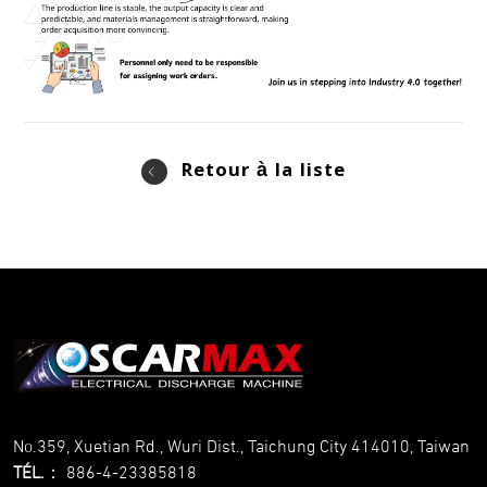
Retour à la liste
No.359, Xuetian Rd., Wuri Dist., Taichung City 414010, Taiwan
TÉL.
：
886-4-23385818