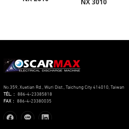
NX 3010
No.359, Xuetian Rd., Wuri Dist., Taichung City 414010, Taiwan
TÉL.
：
886-4-23385818
FAX
：
886-4-23380035