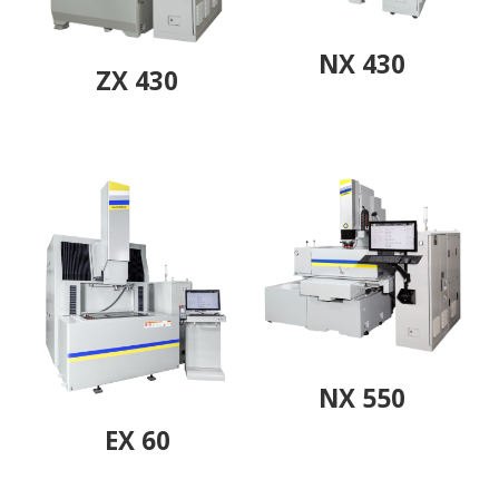
NX 430
ZX 430
NX 550
EX 60