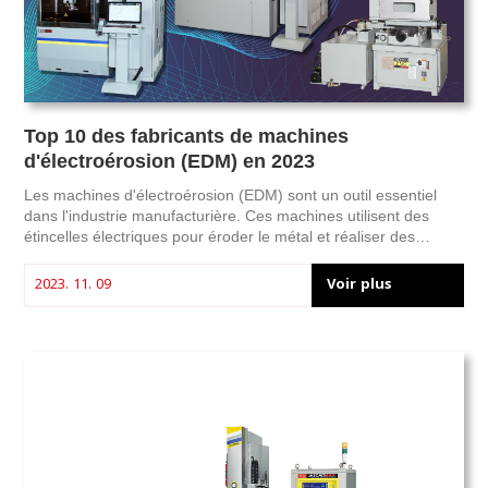
Top 10 des fabricants de machines
d'électroérosion (EDM) en 2023
Les machines d'électroérosion (EDM) sont un outil essentiel
dans l'industrie manufacturière. Ces machines utilisent des
étincelles électriques pour éroder le métal et réaliser des
découpes précises et complexes. Face à la demande
croissante d'EDM, de nombreux fabricants proposent une large
Voir plus
2023. 11. 09
gamme d'options aux industries du monde entier. Parmi eux,
Oscarmax est l'une des entreprises leaders à Taïwan, fabricant
d'EDM de haute qualité pour des clients internationaux. Cet
article présente les 10 principaux fabricants de machines
d'électroérosion et explique pourquoi Oscarmax se distingue
dans ce secteur concurrentiel.