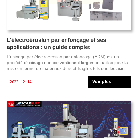
L'électroérosion par enfonçage et ses
applications : un guide complet
L'usinage par électroérosion par enfonçage (EDM) est un
procédé d'usinage non conventionnel largement utilisé pour la
mise en forme de matériaux durs et fragiles tels que les aciers,
les alliages, les carbures et les céramiques. Inventé par le
physicien soviétique B.R. Lazarenko en 1943, l'EDM par
Voir plus
2023. 12. 14
enfonçage a considérablement évolué au fil des décennies et
s'est largement répandu dans l'industrie grâce à sa précision,
sa polyvalence et son efficacité. Cet article présente la
technologie EDM par enfonçage, ses principes, ses applications
et ses avantages.