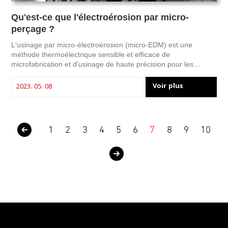
Qu'est-ce que l'électroérosion par micro-
perçage ?
L'usinage par micro-électroérosion (micro-EDM) est une
méthode thermoélectrique sensible et efficace de
microfabrication et d'usinage de haute précision pour les
matériaux difficiles à couper tels que les alliages métalliques,
les polymères et les matériaux électroconducteurs.
Voir plus
2023. 05. 08
1
2
3
4
5
6
7
8
9
10