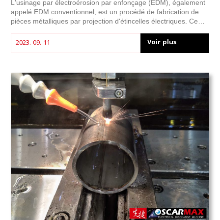
L'usinage par électroérosion par enfonçage (EDM), également
appelé EDM conventionnel, est un procédé de fabrication de
pièces métalliques par projection d'étincelles électriques. Ce
procédé consiste à brûler le métal grâce à des décharges
électriques, ce qui en fait une solution idéale pour la fabrication
Voir plus
2023. 09. 11
de pièces métalliques aux formes ou aux conceptions
extrêmement complexes. Fabricant de premier plan de pièces
et d'accessoires pour l'EDM, OSCARMAX bénéficie d'une vaste
expérience et d'une expertise reconnue dans le domaine de
l'EDM par enfonçage. Cet article vous présente tout ce que
vous devez savoir sur les machines d'EDM par enfonçage et
leurs avantages.