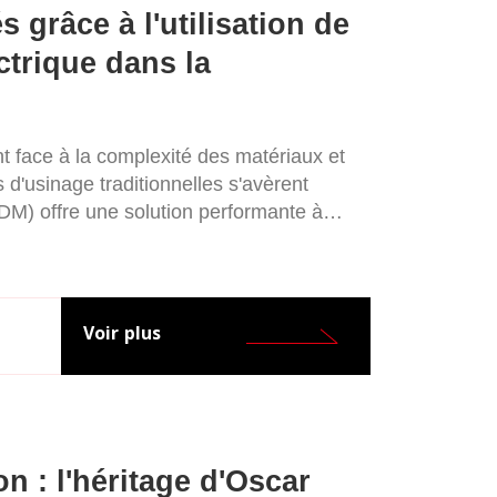
 grâce à l'utilisation de
trique dans la
 face à la complexité des matériaux et
d'usinage traditionnelles s'avèrent
EDM) offre une solution performante à
'industrie. Cet article explore trois défis
ogie EDM relève efficacement, améliorant
ultats de production.
Voir plus
n : l'héritage d'Oscar