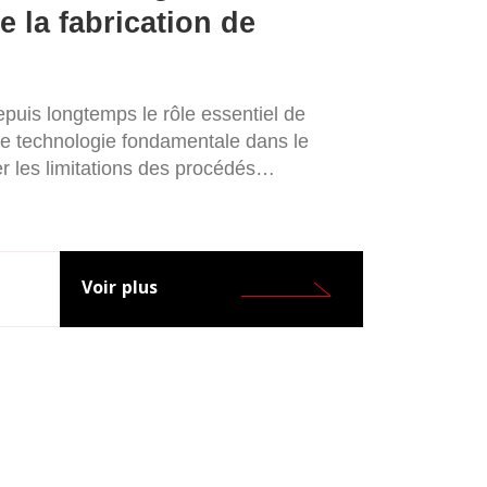
 la fabrication de
uis longtemps le rôle essentiel de
e technologie fondamentale dans le
r les limitations des procédés
gie EDM a permis aux industries
 sans précédent. Cet article explore les
ctionnement et la manière dont Oscar EDM
loppement de cette technologie pour
Voir plus
duction moderne.