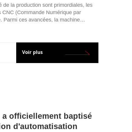
é de la production sont primordiales, les
nes CNC (Commande Numérique par
é. Parmi ces avancées, la machine
CNC se distingue par sa précision et sa
es avantages uniques, l'efficacité
iques des machines d'électroérosion à
ur leur capacité à révolutionner les
Voir plus
 officiellement baptisé
ion d'automatisation