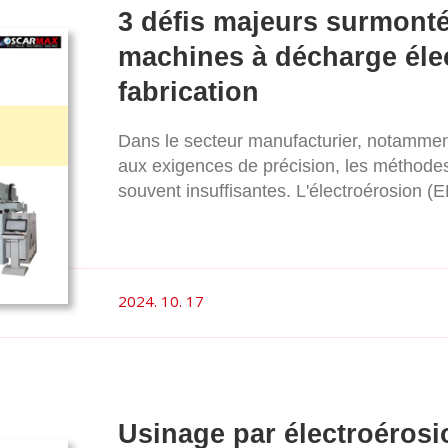
3 défis majeurs surmontés
machines à décharge élec
fabrication
Dans le secteur manufacturier, notamment
aux exigences de précision, les méthodes 
souvent insuffisantes. L'électroérosion (
certains des défis les plus persistants de l
majeurs de la fabrication que la technol
considérablement les capacités et les rés
2024. 10. 17
Usinage par électroérosio