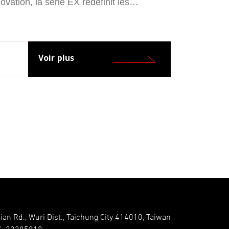
vation, la série EX redéfinit les
ge grâce à l'intégration d'un système
ticle vous expliquera le principe de
ition de DOS à Windows dans notre
s que ces changements apportent aux
Voir plus
ian Rd., Wuri Dist., Taichung City 414010, Taiwan
4-23385818