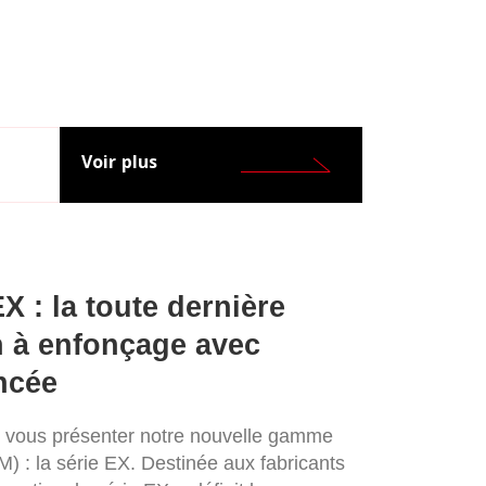
Voir plus
X : la toute dernière
n à enfonçage avec
ncée
vous présenter notre nouvelle gamme
M) : la série EX. Destinée aux fabricants