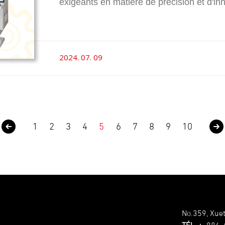
exigeants en matière de précision et d'inno
standards de l'électroérosion par enfonça
d'exploitation Windows performant. Cet ar
l'électroérosion par enfonçage, la trans
nouvelle série et les avantages concret
2024. 07. 09
fabricants.
1
2
3
4
5
6
7
8
9
10
No.359, Xuet
TÉL.
：
886-