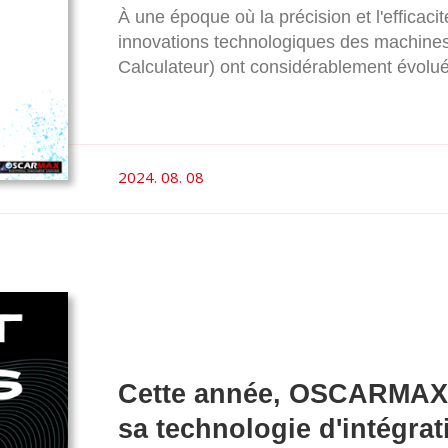
À une époque où la précision et l'efficacit
innovations technologiques des machi
Calculateur) ont considérablement évolu
d'électroérosion à colonne mobile (EDM) 
flexibilité inégalées. Cet article explore l
opérationnelle et les applications spécif
colonne mobile CNC, en mettant l'accent s
2024. 08. 08
processus de fabrication.
Cette année, OSCARMAX a
sa technologie d'intégrat