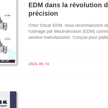
EDM dans la révolution de
précision
Chez Oscar EDM, nous reconnaissons dep
l'usinage par électroérosion (EDM) comm
secteur manufacturier. Conçue pour pallie
mécaniques traditionnels, notre technolo
d'atteindre une précision et une efficacité
origines de l'EDM, ses principes de fon
s'est positionné à l'avant-garde du déve
2024. 09. 10
répondre aux besoins évolutifs de la pro