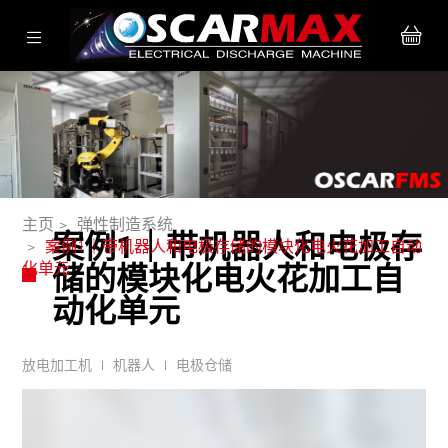
主页
弹性制造系统
案例1｜带机器人和电极存
案例1｜带机器人和电极存储的模块化电火花加工自动
化单元
储的模块化电火花加工自
动化单元
放电加工机
机器人
电极仓储