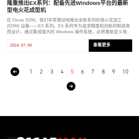
隆重推出EX系列：配备先进Windows平台的最新
型电火花成型机
在 Oscar EDM，我们非常激动地推出全新系列的电火花加工
(EDM) 设备——EX 系列。EX 系列专为追求精度和创新的制造商
而设计，通过集成强大的 Windows 操作系统，必将重新定义电火
花成型加工的标准。本文将探讨电火花成型加工的原理、新系列
从 DOS 到 Windows 的过渡，以及这些变化如何为制造商带来实
查看更多
2024. 07. 09
际效益。
1
2
3
4
5
6
7
8
9
10