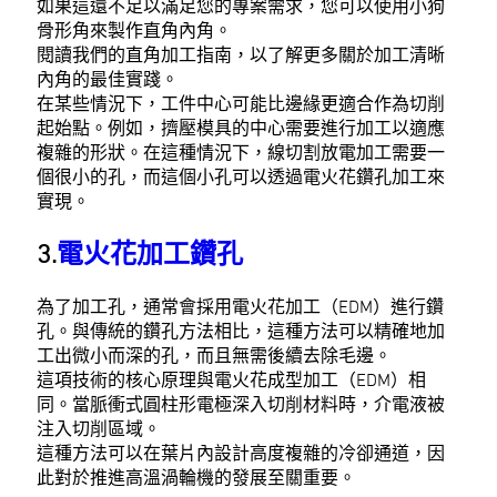
如果這還不足以滿足您的專案需求，您可以使用小狗
骨形角來製作直角內角。
閱讀我們的直角加工指南，以了解更多關於加工清晰
內角的最佳實踐。
在某些情況下，工件中心可能比邊緣更適合作為切削
起始點。例如，擠壓模具的中心需要進行加工以適應
複雜的形狀。在這種情況下，線切割放電加工需要一
個很小的孔，而這個小孔可以透過電火花鑽孔加工來
實現。
3.
電火花加工鑽孔
為了加工孔，通常會採用電火花加工（EDM）進行鑽
孔。與傳統的鑽孔方法相比，這種方法可以精確地加
工出微小而深的孔，而且無需後續去除毛邊。
這項技術的核心原理與電火花成型加工（EDM）相
同。當脈衝式圓柱形電極深入切削材料時，介電液被
注入切削區域。
這種方法可以在葉片內設計高度複雜的冷卻通道，因
此對於推進高溫渦輪機的發展至關重要。