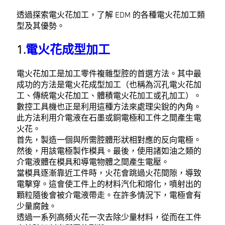
透過探索電火花加工，了解 EDM 的各種電火花加工類
型及其優勢。
1.
電火花成型加工
電火花加工是加工零件複雜型腔的首選方法。其中最
成功的方法是電火花成型加工（也稱為沉孔電火花加
工、傳統電火花加工、體積電火花加工或孔加工）。
數控工具機也正是利用這種方法來處理尖銳的內角。
此方法利用介電液在石墨或銅電極和工件之間產生電
火花。
首先，製造一個與所需腔體形狀相對應的反向電極。
然後，用該電極製作模具。最後，使用諸如油之類的
介電液體在模具和導電物體之間產生電壓。
當模具逐漸靠近工件時，火花會跳過火花間隙，導致
電擊穿。這會使工件上的材料汽化和熔化，噴射出的
顆粒隨後會被介電液帶走。在許多情況下，電極會有
少量腐蝕。
透過一系列高頻火花一次去除少量材料，從而在工件