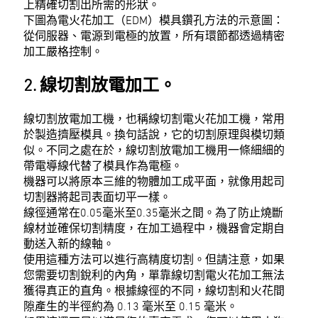
上精確切割出所需的形狀。
下圖為電火花加工（EDM）模具鑽孔方法的示意圖：
從伺服器、電源到電極的放置，所有環節都透過精密
加工嚴格控制。
2. 線切割放電加工。
線切割放電加工機，也稱線切割電火花加工機，常用
於製造擠壓模具。換句話說，它的切割原理與模切類
似。不同之處在於，線切割放電加工機用一條細細的
帶電導線代替了模具作為電極。
機器可以將原本三維的物體加工成平面，就像用起司
切割器將起司表面切平一樣。
線徑通常在0.05毫米至0.35毫米之間。為了防止燒斷
線材並確保切割精度，在加工過程中，機器會定期自
動送入新的線軸。
使用這種方法可以進行高精度切割。但請注意，如果
您需要切割銳利的內角，單靠線切割電火花加工無法
獲得真正的直角。根據線徑的不同，線切割和火花間
隙產生的半徑約為 0.13 毫米至 0.15 毫米。