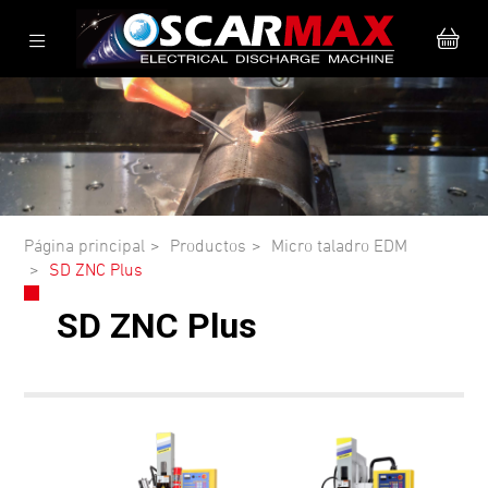
Página principal
Productos
Micro taladro EDM
SD ZNC Plus
SD ZNC Plus