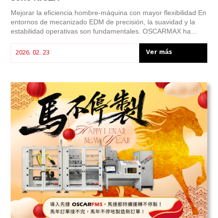
Mejorar la eficiencia hombre-máquina con mayor flexibilidad En
entornos de mecanizado EDM de precisión, la suavidad y la
estabilidad operativas son fundamentales. OSCARMAX ha
actualizado el brazo de la consola de control para las series NX
y ZX, optimizando su estructura ajustable y diseño ergonómico
Ver más
2026. 02. 23
para ofrecer una experiencia operativa más intuitiva y estable.
Esta actualización no es meramente cosmética: es un
refinamiento estructural basado en necesidades de
mecanizado reales.