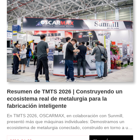
fabricación inteligente en un flujo de trabajo conectado. Este
vídeo demuestra cómo la fabricación de precisión moderna
pasa del fresado a la electroerosión en un proceso de
producción impecable.
Resumen de TMTS 2026 | Construyendo un
ecosistema real de metalurgia para la
fabricación inteligente
En TMTS 2026, OSCARMAX, en colaboración con Sunmill,
presentó más que máquinas individuales: Demostramos un
ecosistema de metalurgia conectado, construido en torno a una
lógica de producción real.