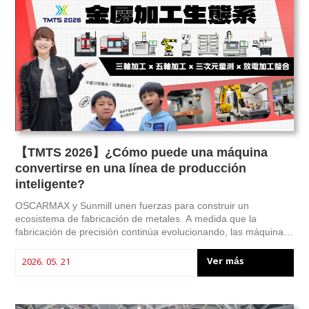
【TMTS 2026】¿Cómo puede una máquina
convertirse en una línea de producción
inteligente?
OSCARMAX y Sunmill unen fuerzas para construir un
ecosistema de fabricación de metales. A medida que la
fabricación de precisión continúa evolucionando, las máquinas
independientes ya no son suficientes para satisfacer las
crecientes demandas de eficiencia, precisión y flexibilidad. En
Ver más
2026. 05. 21
TMTS 2026, OSCARMAX y Sunmill presentaron el concepto de
un "ecosistema de fabricación de metales", que integra el
mecanizado de 5 ejes, la tecnología EDM y las soluciones de