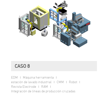
CASO 8
EDM
Máquina herramienta
estación de lavado industrial
CMM
Robot
Revista Electrode
RAM
Integración de líneas de producción cruzadas