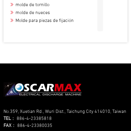
I
molde de tornillo
molde de nueces
Molde para piezas de fijación
No.359, Xuetian Rd., Wuri Dist., Taichung City 414010, Taiwan
TEL
：
886-4-23385818
FAX
：
886-4-23380035