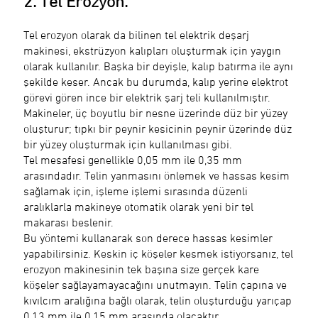
2. Tel Erozyon.
Tel erozyon olarak da bilinen tel elektrik deşarj
makinesi, ekstrüzyon kalıpları oluşturmak için yaygın
olarak kullanılır. Başka bir deyişle, kalıp batırma ile aynı
şekilde keser. Ancak bu durumda, kalıp yerine elektrot
görevi gören ince bir elektrik şarj teli kullanılmıştır.
Makineler, üç boyutlu bir nesne üzerinde düz bir yüzey
oluşturur; tıpkı bir peynir kesicinin peynir üzerinde düz
bir yüzey oluşturmak için kullanılması gibi.
Tel mesafesi genellikle 0,05 mm ile 0,35 mm
arasındadır. Telin yanmasını önlemek ve hassas kesim
sağlamak için, işleme işlemi sırasında düzenli
aralıklarla makineye otomatik olarak yeni bir tel
makarası beslenir.
Bu yöntemi kullanarak son derece hassas kesimler
yapabilirsiniz. Keskin iç köşeler kesmek istiyorsanız, tel
erozyon makinesinin tek başına size gerçek kare
köşeler sağlayamayacağını unutmayın. Telin çapına ve
kıvılcım aralığına bağlı olarak, telin oluşturduğu yarıçap
0,13 mm ile 0,15 mm arasında olacaktır.