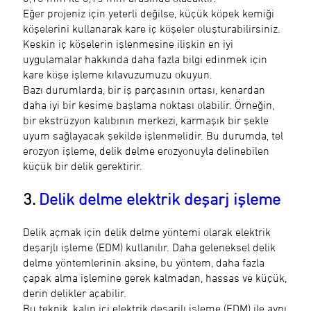
Eğer projeniz için yeterli değilse, küçük köpek kemiği
köşelerini kullanarak kare iç köşeler oluşturabilirsiniz.
Keskin iç köşelerin işlenmesine ilişkin en iyi
uygulamalar hakkında daha fazla bilgi edinmek için
kare köşe işleme kılavuzumuzu okuyun.
Bazı durumlarda, bir iş parçasının ortası, kenardan
daha iyi bir kesime başlama noktası olabilir. Örneğin,
bir ekstrüzyon kalıbının merkezi, karmaşık bir şekle
uyum sağlayacak şekilde işlenmelidir. Bu durumda, tel
erozyon işleme, delik delme erozyonuyla delinebilen
küçük bir delik gerektirir.
3.
Delik delme elektrik deşarj işleme
Delik açmak için delik delme yöntemi olarak elektrik
deşarjlı işleme (EDM) kullanılır. Daha geleneksel delik
delme yöntemlerinin aksine, bu yöntem, daha fazla
çapak alma işlemine gerek kalmadan, hassas ve küçük,
derin delikler açabilir.
Bu teknik, kalıp içi elektrik deşarjlı işleme (EDM) ile aynı