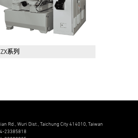
ZX系列
ian Rd., Wuri Dist., Taichung City 414010, Taiwan
-4-23385818