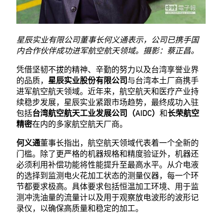
星辰实业有限公司董事长何义通表示，公司已携手国
内合作伙伴成功进军航空航天领域。摄影：蔡正昌。
凭借坚韧不拔的精神、辛勤的努力以及台湾享誉业界
的品质，
星辰实业股份有限公司
与台湾本土厂商携手
进军航空航天领域。近年来，航空航天和医疗产业持
续稳步发展，星辰实业紧跟市场趋势，最终成功入驻
包括
台湾航空航天工业发展公司（AIDC）
和
长荣航空
精密
在内的多家航空航天厂商。
何义通
董事长指出，航空航天领域代表着一个全新的
门槛。除了更严格的机器规格和精度验证外，机器还
必须利用补偿功能将性能提升至最高水平。从介电液
的选择到监测电火花加工状态的测量仪器，每一个环
节都要求极高。具体要求包括恒温加工环境、用于监
测冲洗油量的流量计以及用于观察放电波形的波形记
录仪，以确保高质量和稳定的加工。