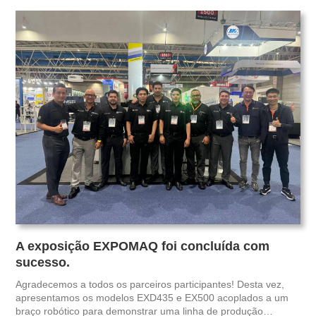
para visitar: https://lnkd.in/gH4tGVq3
A exposição EXPOMAQ foi concluída com
sucesso.
Agradecemos a todos os parceiros participantes! Desta vez,
apresentamos os modelos EXD435 e EX500 acoplados a um
braço robótico para demonstrar uma linha de produção