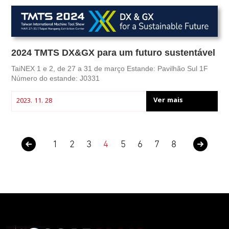
2024 TMTS DX&GX para um futuro sustentável
TaiNEX 1 e 2, de 27 a 31 de março Estande: Pavilhão Sul 1F
Número do estande: J0331
Ver mais
2023. 11. 28
1
2
3
4
5
6
7
8