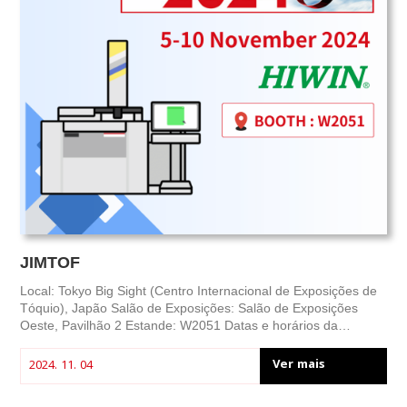
JIMTOF
Local: Tokyo Big Sight (Centro Internacional de Exposições de
Tóquio), Japão Salão de Exposições: Salão de Exposições
Oeste, Pavilhão 2 Estande: W2051 Datas e horários da
exposição: 5 de novembro (terça-feira) a 10 de novembro
(domingo) de 2024 Pavilhões de Exposições Oeste e Sul: 9:00
Ver mais
2024. 11. 04
- 17:00 (até às 16:00 no último dia) Pavilhão de Exposições
Leste: 10:00 - 18:00 (até às 16:00 no último dia) Cadastre-se