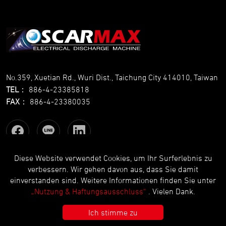
No.359, Xuetian Rd., Wuri Dist., Taichung City 414010, Taiwan
TEL
：
886-4-23385818
FAX
：
886-4-23380035
Diese Website verwendet Cookies, um Ihr Surferlebnis zu
verbessern. Wir gehen davon aus, dass Sie damit
Copyright © OSCARMAX All Rights Reserved.
Designed
by Lets
einverstanden sind. Weitere Informationen finden Sie unter
Media
EZB2B
„Nutzung & Haftungsausschluss“
. Vielen Dank.
Ich stimme zu