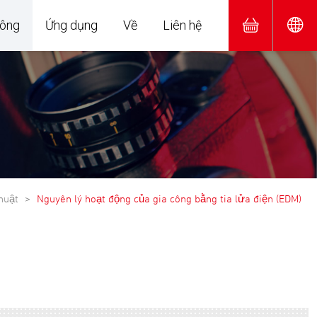
hông
Ứng dụng
Về
Liên hệ
thuật
Nguyên lý hoạt động của gia công bằng tia lửa điện (EDM)