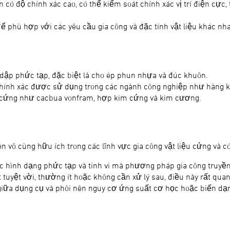
có độ chính xác cao, có thể kiểm soát chính xác vị trí điện cực,
ể phù hợp với các yêu cầu gia công và đặc tính vật liệu khác nh
ập phức tạp, đặc biệt là cho ép phun nhựa và đúc khuôn.
chính xác được sử dụng trong các ngành công nghiệp như hàng khô
 kỳ cứng như cacbua vonfram, hợp kim cứng và kim cương.
 vô cùng hữu ích trong các lĩnh vực gia công vật liệu cứng và có
các hình dạng phức tạp và tinh vi mà phương pháp gia công truy
uyệt vời, thường ít hoặc không cần xử lý sau, điều này rất qua
ý giữa dụng cụ và phôi nên nguy cơ ứng suất cơ học hoặc biến dạ