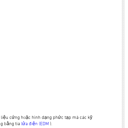
ật liệu cứng hoặc hình dạng phức tạp mà các kỹ
ng bằng tia
lửa điện (EDM
).