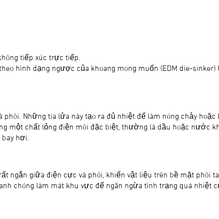
hông tiếp xúc trực tiếp.
 theo hình dạng ngược của khoang mong muốn (EDM die-sinker) 
à phôi. Những tia lửa này tạo ra đủ nhiệt để làm nóng chảy hoặc 
g một chất lỏng điện môi đặc biệt, thường là dầu hoặc nước khử 
 bay hơi.
 rất ngắn giữa điện cực và phôi, khiến vật liệu trên bề mặt phôi 
nhanh chóng làm mát khu vực để ngăn ngừa tình trạng quá nhiệt c