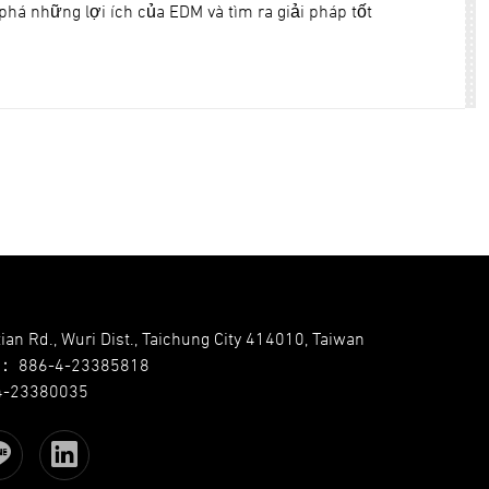
phá những lợi ích của EDM và tìm ra giải pháp tốt
ian Rd., Wuri Dist., Taichung City 414010, Taiwan
：
886-4-23385818
4-23380035