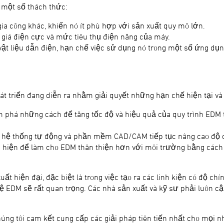
 một số thách thức:
a công khác, khiến nó ít phù hợp với sản xuất quy mô lớn.
 giá điện cực và mức tiêu thụ điện năng của máy.
 vật liệu dẫn điện, hạn chế việc sử dụng nó trong một số ứng dụn
t triển đang diễn ra nhằm giải quyết những hạn chế hiện tại v
m phá những cách để tăng tốc độ và hiệu quả của quy trình EDM th
c hệ thống tự động và phần mềm CAD/CAM tiếp tục nâng cao độ ch
 hiện để làm cho EDM thân thiện hơn với môi trường bằng cách
ất hiện đại, đặc biệt là trong việc tạo ra các linh kiện có độ c
nghệ EDM sẽ rất quan trọng. Các nhà sản xuất và kỹ sư phải luôn c
úng tôi cam kết cung cấp các giải pháp tiên tiến nhất cho mọi 