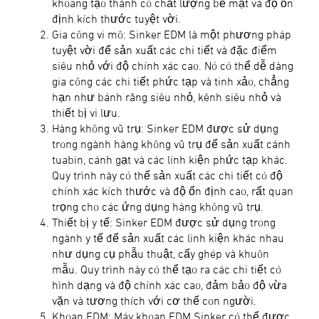
khoang tạo thành có chất lượng bề mặt và độ ổn
định kích thước tuyệt vời.
Gia công vi mô: Sinker EDM là một phương pháp
tuyệt vời để sản xuất các chi tiết và đặc điểm
siêu nhỏ với độ chính xác cao. Nó có thể dễ dàng
gia công các chi tiết phức tạp và tinh xảo, chẳng
hạn như bánh răng siêu nhỏ, kênh siêu nhỏ và
thiết bị vi lưu.
Hàng không vũ trụ: Sinker EDM được sử dụng
trong ngành hàng không vũ trụ để sản xuất cánh
tuabin, cánh gạt và các linh kiện phức tạp khác.
Quy trình này có thể sản xuất các chi tiết có độ
chính xác kích thước và độ ổn định cao, rất quan
trọng cho các ứng dụng hàng không vũ trụ.
Thiết bị y tế: Sinker EDM được sử dụng trong
ngành y tế để sản xuất các linh kiện khác nhau
như dụng cụ phẫu thuật, cấy ghép và khuôn
mẫu. Quy trình này có thể tạo ra các chi tiết có
hình dạng và độ chính xác cao, đảm bảo độ vừa
vặn và tương thích với cơ thể con người.
Khoan EDM: Máy khoan EDM Sinker có thể được