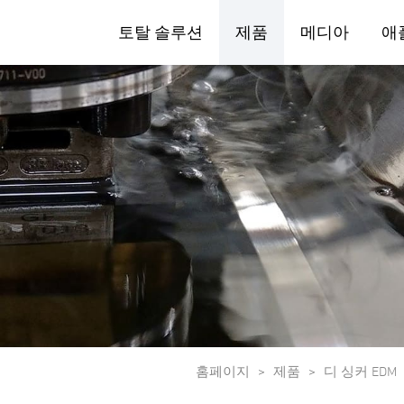
토탈 솔루션
제품
메디아
애
홈페이지
제품
디 싱커 EDM