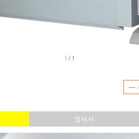
1
/ 1
명세서