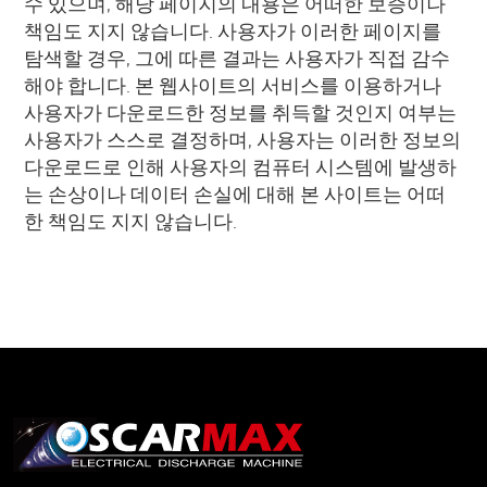
수 있으며, 해당 페이지의 내용은 어떠한 보증이나
책임도 지지 않습니다. 사용자가 이러한 페이지를
탐색할 경우, 그에 따른 결과는 사용자가 직접 감수
해야 합니다. 본 웹사이트의 서비스를 이용하거나
사용자가 다운로드한 정보를 취득할 것인지 여부는
사용자가 스스로 결정하며, 사용자는 이러한 정보의
다운로드로 인해 사용자의 컴퓨터 시스템에 발생하
는 손상이나 데이터 손실에 대해 본 사이트는 어떠
한 책임도 지지 않습니다.