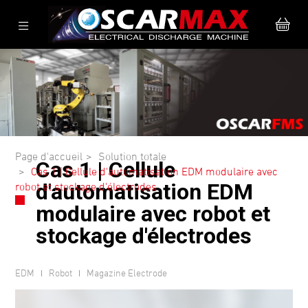
Page d'accueil
Solution totale
Cas 1 | Cellule
Cas 1 | Cellule d'automatisation EDM modulaire avec
d'automatisation EDM
robot et stockage d'électrodes
modulaire avec robot et
stockage d'électrodes
EDM
Robot
Magazine Electrode