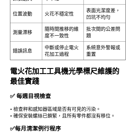
表面光潔度差，
位置波動
火花不穩定性
凹坑不均勻
隨時間推移的維
批次間的公差問
測量漂移
度不一致性
題
中斷或停止電火
系統意外警報或
錯誤訊息
花加工過程
重置
電火花加工工具機光學標尺維護的
最佳實踐
✅ 每週目視檢查
• 檢查秤和感知器區域是否有可見的污染。
• 確保安裝螺絲已鎖緊，且所有零件都沒有移位。
✅每月清潔例行程序