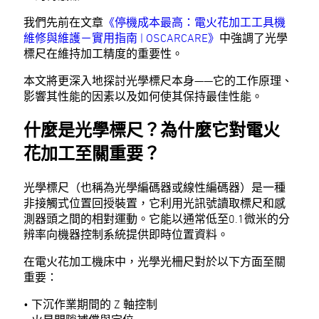
我們先前在文章
《停機成本最高：電火花加工工具機
維修與維護－實用指南 | OSCARCARE》
中強調了光學
標尺在維持加工精度的重要性。
本文將更深入地探討光學標尺本身——它的工作原理、
影響其性能的因素以及如何使其保持最佳性能。
什麼是光學標尺？為什麼它對電火
花加工至關重要？
光學標尺（也稱為光學編碼器或線性編碼器）是一種
非接觸式位置回授裝置，它利用光訊號讀取標尺和感
測器頭之間的相對運動。它能以通常低至0.1微米的分
辨率向機器控制系統提供即時位置資料。
在電火花加工機床中，光學光柵尺對於以下方面至關
重要：
• 下沉作業期間的 Z 軸控制