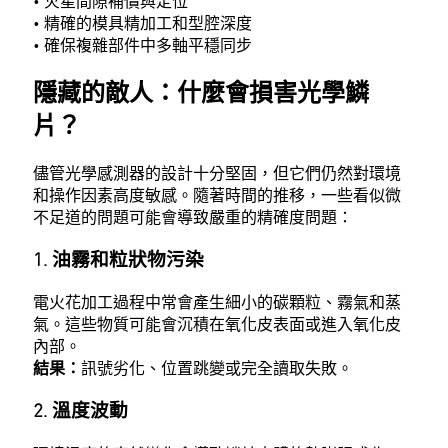
• 火星間隙補償與定位
• 精確的模具精加工和型腔深度
• 確保複雜部件中多軸平穩同步
隱藏的敵人：什麼會損害光學鱗
片？
儘管光學感測器的設計十分堅固，但它們仍然對環境
和操作因素高度敏感。隨著時間的推移，一些看似微
不足道的問題可能會導致嚴重的精確度問題：
1. 油霧和粒狀物污染
電火花加工過程中常會產生細小的碳顆粒、霧氣和蒸
氣。這些物質可能會沉積在氧化皮表面或進入氧化皮
內部。
結果：
訊號劣化、位置跳變或完全讀取失敗。
2. 溫度波動