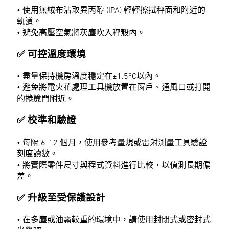
• 使用無絨布沾取異丙醇 (IPA) 輕輕擦拭秤面和附近的
軌道。
• 避免高壓空氣將灰塵吹入秤殼內。
✅ 可控溫度環境
• 盡量保持機房溫度穩定在±1.5°C以內。
• 避免將電火花處理工具機放置在窗戶、通風口或打開
的捲簾門附近。
✅ 校準和驗證
• 每隔 6-12 個月，使用參考量規或雷射測量工具驗證
刻度讀數。
• 將實際零件尺寸與程式資料進行比較，以偵測長期偏
差。
✅ 升級至受保護設計
• 在多塵或油霧較重的環境中，請使用封閉式或密封式