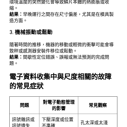
環境溫度的突然變化會導致鱗片本體的熱膨脹或收
縮。
結果：
早晚運行之間存在尺寸偏差，尤其是在模具製
造方面。
3. 機械振動或鬆動
隨著時間的推移，機器的移動或輕微的衝擊可能會導
致秤或感測器安裝件移位或鬆動。
結果：
間歇性定位錯誤、誤報或無法預測的完成問
題。
電子資料收集中與尺度相關的故障
的常見症狀
對電子動態管理
問題
常見觀察
的影響
訊號雜訊或
下壓深度或位置
孔太深或太淺
訊號遺失
不準確