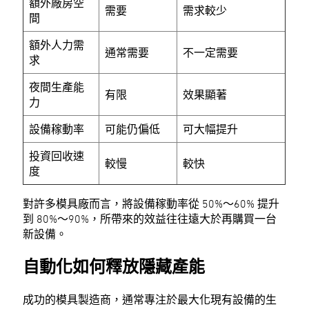
額外廠房空
需要
需求較少
間
額外人力需
通常需要
不一定需要
求
夜間生產能
有限
效果顯著
力
設備稼動率
可能仍偏低
可大幅提升
投資回收速
較慢
較快
度
對許多模具廠而言，將設備稼動率從 50%～60% 提升
到 80%～90%，所帶來的效益往往遠大於再購買一台
新設備。
自動化如何釋放隱藏產能
成功的模具製造商，通常專注於最大化現有設備的生