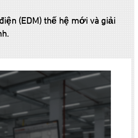
iện (EDM) thế hệ mới và giải
nh.