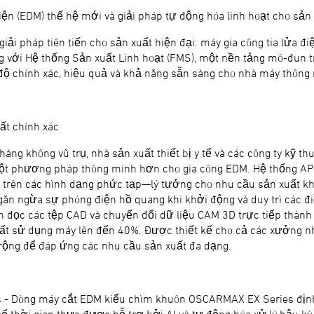
n (EDM) thế hệ mới và giải pháp tự động hóa linh hoạt cho sản
ải pháp tiên tiến cho sản xuất hiện đại: máy gia công tia lửa đi
ng với Hệ thống Sản xuất Linh hoạt (FMS), một nền tảng mô-đun 
 độ chính xác, hiệu quả và khả năng sẵn sàng cho nhà máy thông
ất chính xác
ng không vũ trụ, nhà sản xuất thiết bị y tế và các công ty kỹ t
phương pháp thông minh hơn cho gia công EDM. Hệ thống APC c
o trên các hình dạng phức tạp—lý tưởng cho nhu cầu sản xuất k
ngăn ngừa sự phóng điện hồ quang khi khởi động và duy trì các điề
 đọc các tệp CAD và chuyển đổi dữ liệu CAM 3D trực tiếp thành 
suất sử dụng máy lên đến 40%. Được thiết kế cho cả các xưởng 
rộng để đáp ứng các nhu cầu sản xuất đa dạng.
 Dòng máy cắt EDM kiểu chìm khuôn OSCARMAX EX Series định n