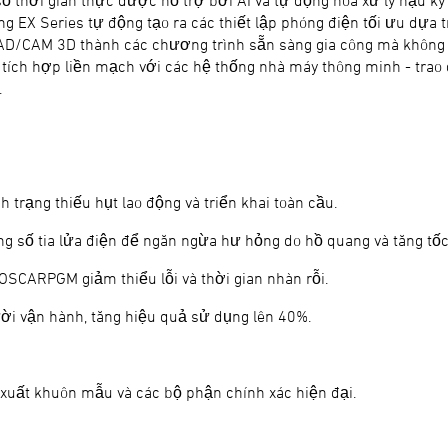
số thời gian thực được hỗ trợ bởi AI và tự động hóa xử lý hậu
EX Series tự động tạo ra các thiết lập phóng điện tối ưu dựa tr
/CAM 3D thành các chương trình sẵn sàng gia công mà không c
tích hợp liền mạch với các hệ thống nhà máy thông minh - trao 
.
h trạng thiếu hụt lao động và triển khai toàn cầu.
g số tia lửa điện để ngăn ngừa hư hỏng do hồ quang và tăng tốc
OSCARPGM giảm thiểu lỗi và thời gian nhàn rỗi.
ời vận hành, tăng hiệu quả sử dụng lên 40%.
 xuất khuôn mẫu và các bộ phận chính xác hiện đại.