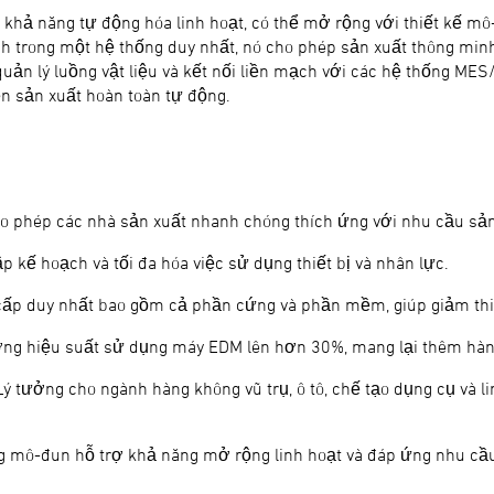
khả năng tự động hóa linh hoạt, có thể mở rộng với thiết kế 
ch trong một hệ thống duy nhất, nó cho phép sản xuất thông minh
uản lý luồng vật liệu và kết nối liền mạch với các hệ thống MES
n sản xuất hoàn toàn tự động.
o phép các nhà sản xuất nhanh chóng thích ứng với nhu cầu sản 
p kế hoạch và tối đa hóa việc sử dụng thiết bị và nhân lực.
 cấp duy nhất bao gồm cả phần cứng và phần mềm, giúp giảm thiể
ng hiệu suất sử dụng máy EDM lên hơn 30%, mang lại thêm hàn
Lý tưởng cho ngành hàng không vũ trụ, ô tô, chế tạo dụng cụ và lin
g mô-đun hỗ trợ khả năng mở rộng linh hoạt và đáp ứng nhu cầu 