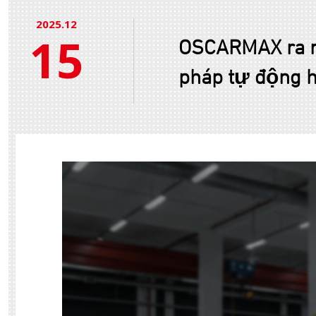
2025.12
15
OSCARMAX ra mắ
pháp tự động h