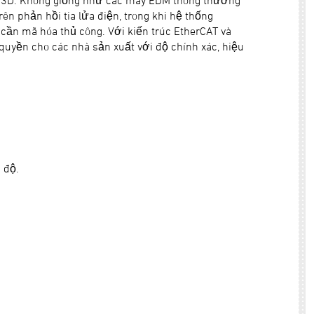
 kỳ 3D. Không giống như các máy EDM thông thường
ên phản hồi tia lửa điện, trong khi hệ thống
ần mã hóa thủ công. Với kiến trúc EtherCAT và
quyền cho các nhà sản xuất với độ chính xác, hiệu
 độ.