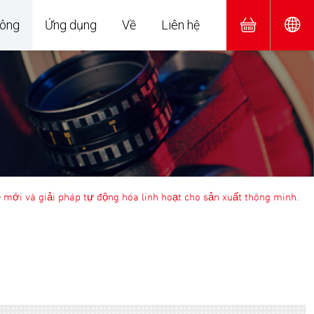
hông
Ứng dụng
Về
Liên hệ
mới và giải pháp tự động hóa linh hoạt cho sản xuất thông minh.