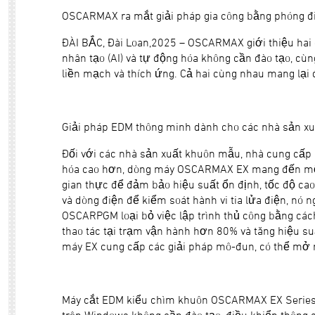
OSCARMAX ra mắt giải pháp gia công bằng phóng điệ
ĐÀI BẮC, Đài Loan,2025 – OSCARMAX giới thiệu hai gi
nhân tạo (AI) và tự động hóa không cần đào tạo, cù
liền mạch và thích ứng. Cả hai cùng nhau mang lại
Giải pháp EDM thông minh dành cho các nhà sản xu
Đối với các nhà sản xuất khuôn mẫu, nhà cung cấp hà
hóa cao hơn, dòng máy OSCARMAX EX mang đến một 
gian thực để đảm bảo hiệu suất ổn định, tốc độ ca
và dòng điện để kiểm soát hành vi tia lửa điện, nó 
OSCARPGM loại bỏ việc lập trình thủ công bằng cách
thao tác tại trạm vận hành hơn 80% và tăng hiệu 
máy EX cung cấp các giải pháp mô-đun, có thể mở 
Máy cắt EDM kiểu chìm khuôn OSCARMAX EX Series -