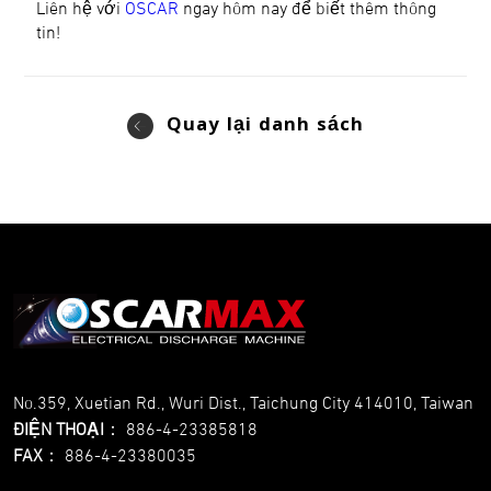
Liên hệ với
OSCAR
ngay hôm nay để biết thêm thông
tin!
Quay lại danh sách
No.359, Xuetian Rd., Wuri Dist., Taichung City 414010, Taiwan
ĐIỆN THOẠI
：
886-4-23385818
FAX
：
886-4-23380035