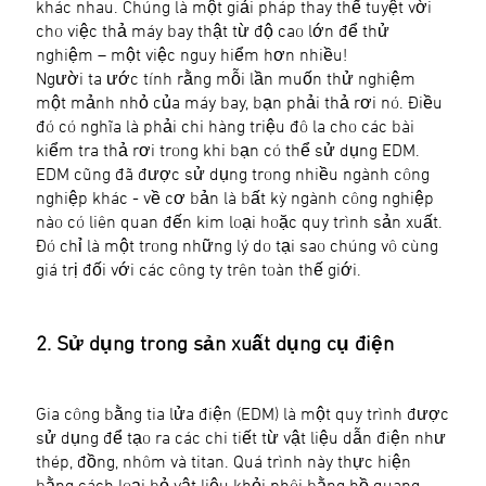
khác nhau. Chúng là một giải pháp thay thế tuyệt vời
cho việc thả máy bay thật từ độ cao lớn để thử
nghiệm – một việc nguy hiểm hơn nhiều!
Người ta ước tính rằng mỗi lần muốn thử nghiệm
một mảnh nhỏ của máy bay, bạn phải thả rơi nó. Điều
đó có nghĩa là phải chi hàng triệu đô la cho các bài
kiểm tra thả rơi trong khi bạn có thể sử dụng EDM.
EDM cũng đã được sử dụng trong nhiều ngành công
nghiệp khác - về cơ bản là bất kỳ ngành công nghiệp
nào có liên quan đến kim loại hoặc quy trình sản xuất.
Đó chỉ là một trong những lý do tại sao chúng vô cùng
giá trị đối với các công ty trên toàn thế giới.
2. Sử dụng trong sản xuất dụng cụ điện
Gia công bằng tia lửa điện (EDM) là một quy trình được
sử dụng để tạo ra các chi tiết từ vật liệu dẫn điện như
thép, đồng, nhôm và titan. Quá trình này thực hiện
bằng cách loại bỏ vật liệu khỏi phôi bằng hồ quang