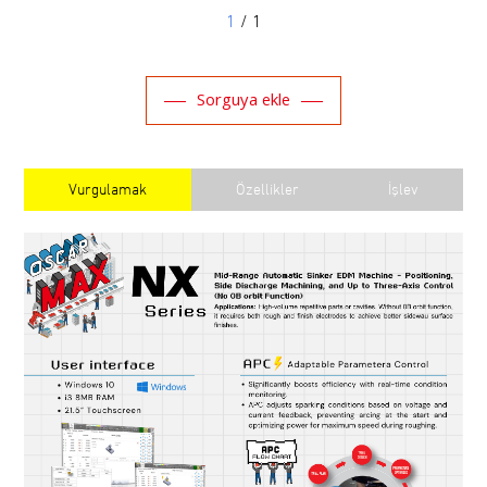
1
/ 1
Sorguya ekle
Vurgulamak
Özellikler
İşlev