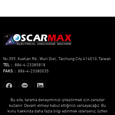
No.359, Xuetian Rd., Wuri Dist., Taichung City 414010, Taiwan
TEL
：
886-4-23385818
FAKS
：
886-4-23380035
Bu site, tarama deneyiminizi iyileştirmek için çerezler
kullanır. Devam etmeyi kabul ettiğinizi varsayacağız. Bu
Copyright © OSCARMAX All Rights Reserved.
Designed
by Lets
konu hakkında daha fazla bilgi edinmek isterseniz, lütfen
Media
EZB2B