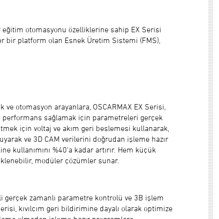
 eğitim otomasyonu özelliklerine sahip EX Serisi
er bir platform olan Esnek Üretim Sistemi (FMS),
mlilik ve otomasyon arayanlara, OSCARMAX EX Serisi,
lı performans sağlamak için parametreleri gerçek
etmek için voltaj ve akım geri beslemesi kullanarak,
uyarak ve 3D CAM verilerini doğrudan işleme hazır
ine kullanımını %40'a kadar artırır. Hem küçük
lçeklenebilir, modüler çözümler sunar.
li gerçek zamanlı parametre kontrolü ve 3B işlem
isi, kıvılcım geri bildirimine dayalı olarak optimize