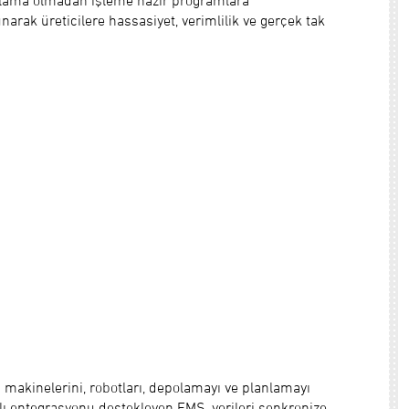
odlama olmadan işleme hazır programlara
arak üreticilere hassasiyet, verimlilik ve gerçek tak
makinelerini, robotları, depolamayı ve planlamayı
rkalı entegrasyonu destekleyen FMS, verileri senkronize