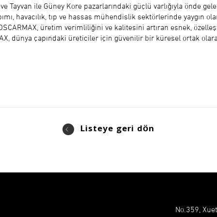
 Tayvan ile Güney Kore pazarlarındaki güçlü varlığıyla önde gelen 
ımı, havacılık, tıp ve hassas mühendislik sektörlerinde yaygın olara
SCARMAX, üretim verimliliğini ve kalitesini artıran esnek, özelleş
, dünya çapındaki üreticiler için güvenilir bir küresel ortak olar
Listeye geri dön
No.359, Xuet