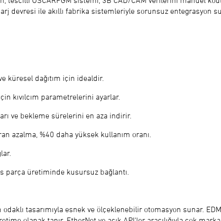
rken, tescilli OSCARPGM sistemi, 3B CAD/CAM verilerini manuel k
j devresi ile akıllı fabrika sistemleriyle sorunsuz entegrasyon sun
ve küresel dağıtım için idealdir.
için kıvılcım parametrelerini ayarlar.
ı ve bekleme sürelerini en aza indirir.
aran azalma, %40 daha yüksek kullanım oranı.
lar.
as parça üretiminde kusursuz bağlantı.
daklı tasarımıyla esnek ve ölçeklenebilir otomasyon sunar. EDM 
 üretime olanak tanır. EtherNet ve açık API'ler aracılığıyla çok ma