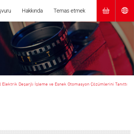
şvuru
Hakkında
Temas etmek
l Elektrik Deşarjlı İşleme ve Esnek Otomasyon Çözümlerini Tanıttı