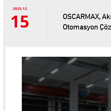
2025.12
15
OSCARMAX, Akıll
Otomasyon Çözü