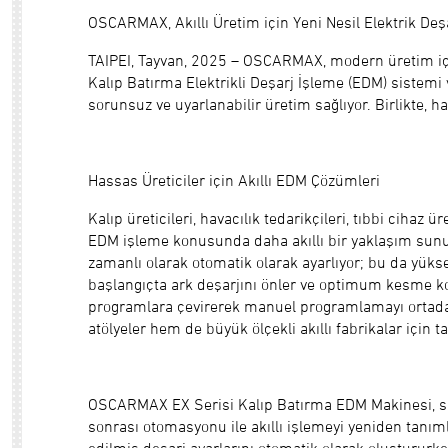
OSCARMAX, Akıllı Üretim için Yeni Nesil Elektrik Deş
TAIPEI, Tayvan, 2025 – OSCARMAX, modern üretim için
Kalıp Batırma Elektrikli Deşarj İşleme (EDM) sistem
sorunsuz ve uyarlanabilir üretim sağlıyor. Birlikte, has
Hassas Üreticiler için Akıllı EDM Çözümleri
Kalıp üreticileri, havacılık tedarikçileri, tıbbi cih
EDM işleme konusunda daha akıllı bir yaklaşım sunuy
zamanlı olarak otomatik olarak ayarlıyor; bu da yükse
başlangıçta ark deşarjını önler ve optimum kesme k
programlara çevirerek manuel programlamayı ortadan 
atölyeler hem de büyük ölçekli akıllı fabrikalar için 
OSCARMAX EX Serisi Kalıp Batırma EDM Makinesi, sıf
sonrası otomasyonu ile akıllı işlemeyi yeniden tanıml