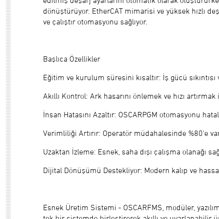
edilmiş deşarj ayarlarını otomatik olarak oluşturu
dönüştürüyor. EtherCAT mimarisi ve yüksek hızlı deşar
ve çalıştır otomasyonu sağlıyor.
Başlıca Özellikler
Eğitim ve kurulum süresini kısaltır: İş gücü sıkıntısı 
Akıllı Kontrol: Ark hasarını önlemek ve hızı artırmak 
İnsan Hatasını Azaltır: OSCARPGM otomasyonu hatalar
Verimliliği Artırır: Operatör müdahalesinde %80'e v
Uzaktan İzleme: Esnek, saha dışı çalışma olanağı sağ
Dijital Dönüşümü Destekliyor: Modern kalıp ve hass
Esnek Üretim Sistemi - OSCARFMS, modüler, yazılım o
tek bir sistemde birleştirerek akıllı ve uyarlanabilir