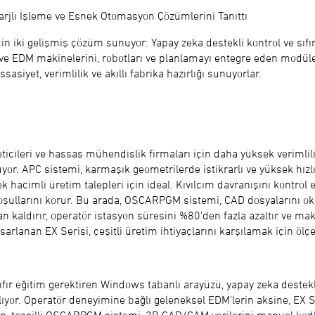
arjlı İşleme ve Esnek Otomasyon Çözümlerini Tanıttı
 iki gelişmiş çözüm sunuyor: Yapay zeka destekli kontrol ve sıfır
i ve EDM makinelerini, robotları ve planlamayı entegre eden modül
sasiyet, verimlilik ve akıllı fabrika hazırlığı sunuyorlar.
az üreticileri ve hassas mühendislik firmaları için daha yüksek veri
or. APC sistemi, karmaşık geometrilerde istikrarlı ve yüksek hız
k hacimli üretim talepleri için ideal. Kıvılcım davranışını kontrol 
oşullarını korur. Bu arada, OSCARPGM sistemi, CAD dosyalarını ok
kaldırır, operatör istasyon süresini %80'den fazla azaltır ve mak
tasarlanan EX Serisi, çeşitli üretim ihtiyaçlarını karşılamak için ö
ır eğitim gerektiren Windows tabanlı arayüzü, yapay zeka destek
ıyor. Operatör deneyimine bağlı geleneksel EDM'lerin aksine, EX Ser