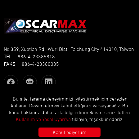
No.359, Xuetian Rd., Wuri Dist., Taichung City 414010, Taiwan
TEL
：
886-4-23385818
FAKS
：
886-4-23380035
Bu site, tarama deneyiminizi iyileştirmek için çerezler
kullanır. Devam etmeyi kabul ettiğinizi varsayacağız. Bu
Copyright © OSCARMAX All Rights Reserved.
Designed
by Lets
konu hakkında daha fazla bilgi edinmek isterseniz, lütfen
Media
EZB2B
Kullanım ve Yasal Uyarı'ya
tıklayın, teşekkür ederiz.
Kabul ediyorum