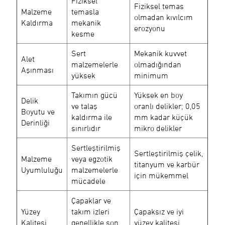
Fiziksel
Fiziksel temas
Malzeme
temasla
olmadan kıvılcım
Kaldırma
mekanik
erozyonu
kesme
Sert
Mekanik kuvvet
Alet
malzemelerle
olmadığından
Aşınması
yüksek
minimum
Takımın gücü
Yüksek en boy
Delik
ve talaş
oranlı delikler; 0,05
Boyutu ve
kaldırma ile
mm kadar küçük
Derinliği
sınırlıdır
mikro delikler
Sertleştirilmiş
Sertleştirilmiş çelik,
Malzeme
veya egzotik
titanyum ve karbür
Uyumluluğu
malzemelerle
için mükemmel
mücadele
Çapaklar ve
Yüzey
takım izleri
Çapaksız ve iyi
Kalitesi
genellikle son
yüzey kalitesi