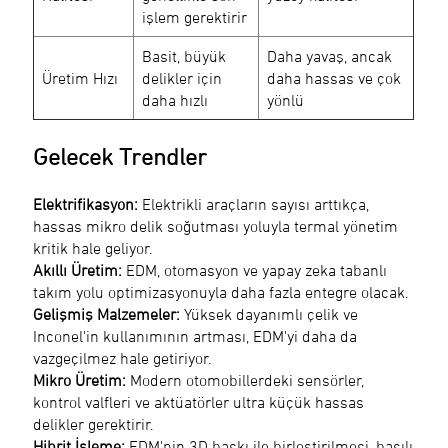
işlem gerektirir
Basit, büyük
Daha yavaş, ancak
Üretim Hızı
delikler için
daha hassas ve çok
daha hızlı
yönlü
Gelecek Trendler
Elektrifikasyon:
Elektrikli araçların sayısı arttıkça,
hassas mikro delik soğutması yoluyla termal yönetim
kritik hale geliyor.
Akıllı Üretim:
EDM, otomasyon ve yapay zeka tabanlı
takım yolu optimizasyonuyla daha fazla entegre olacak.
Gelişmiş Malzemeler:
Yüksek dayanımlı çelik ve
Inconel'in kullanımının artması, EDM'yi daha da
vazgeçilmez hale getiriyor.
Mikro Üretim:
Modern otomobillerdeki sensörler,
kontrol valfleri ve aktüatörler ultra küçük hassas
delikler gerektirir.
Hibrit İşleme:
EDM'nin 3D baskı ile birleştirilmesi, basılı