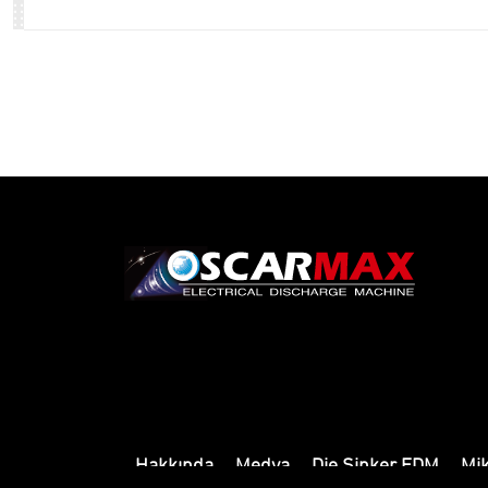
Hakkında
Medya
Die Sinker EDM
Mi