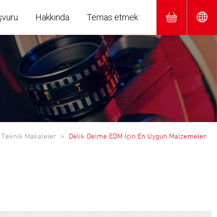
şvuru
Hakkında
Temas etmek
Teknik Makaleler
Delik Delme EDM İçin En Uygun Malzemeler