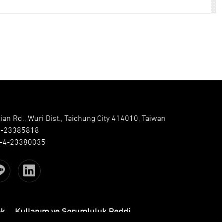
ian Rd., Wuri Dist., Taichung City 414010, Taiwan
4-23385818
-4-23380035
ek
Kullanım ve Sorumluluk Reddi