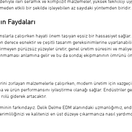
ı nedeniyle ileri seramik ve kompozit malzemeler, yüksek teknoloji 
den etkili bir şekilde işleyebilen az sayıdaki yöntemden biridir.
n Faydaları
slarla çalışırken hayati önem taşıyan eşsiz bir hassasiyet sağlar.
son derece esnektir ve çeşitli tasarım gereksinimlerine uyarlanabili
irmeyen pürüzsüz yüzeyler üretir, genel üretim süresini ve maliyeti
ınmaması anlamına gelir ve bu da sondaj ekipmanının ömrünü öne
ini zorlayan malzemelerle çalışırken, modern üretim için vazgeçilm
ma ve ürün performansını iyileştirme olanağı sağlar. Endüstriler 
olü giderek artacaktır.
inin farkındayız. Delik Delme EDM alanındaki uzmanlığımız, endü
erimliliğinizi ve kalitenizi en üst düzeye çıkarmanıza nasıl yardı