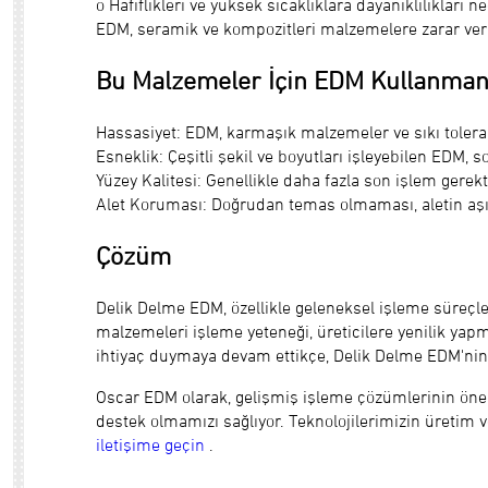
o Hafiflikleri ve yüksek sıcaklıklara dayanıklılıklar
EDM, seramik ve kompozitleri malzemelere zarar verme
Bu Malzemeler İçin EDM Kullanmanı
Hassasiyet: EDM, karmaşık malzemeler ve sıkı toleran
Esneklik: Çeşitli şekil ve boyutları işleyebilen EDM, 
Yüzey Kalitesi: Genellikle daha fazla son işlem gerekt
Alet Koruması: Doğrudan temas olmaması, aletin aş
Çözüm
Delik Delme EDM, özellikle geleneksel işleme süreçler
malzemeleri işleme yeteneği, üreticilere yenilik yap
ihtiyaç duymaya devam ettikçe, Delik Delme EDM'nin r
Oscar EDM olarak, gelişmiş işleme çözümlerinin önem
destek olmamızı sağlıyor. Teknolojilerimizin üretim v
iletişime geçin
.