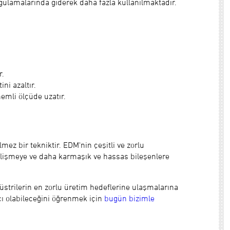
uygulamalarında giderek daha fazla kullanılmaktadır.
r.
ni azaltır.
mli ölçüde uzatır.
ez bir tekniktir. EDM'nin çeşitli ve zorlu
gelişmeye ve daha karmaşık ve hassas bileşenlere
strilerin en zorlu üretim hedeflerine ulaşmalarına
mcı olabileceğini öğrenmek için
bugün bizimle