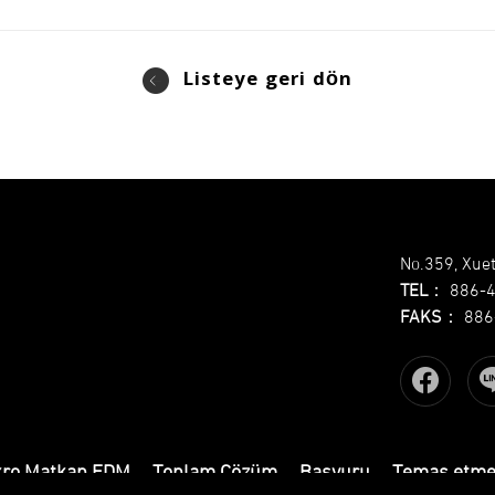
Listeye geri dön
No.359, Xuet
TEL
：
886-
FAKS
：
886
kro Matkap EDM
Toplam Çözüm
Başvuru
Temas etm