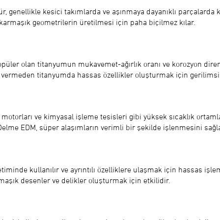
bür, genellikle kesici takımlarda ve aşınmaya dayanıklı parçalarda
 karmaşık geometrilerin üretilmesi için paha biçilmez kılar.
popüler olan titanyumun mukavemet-ağırlık oranı ve korozyon direnc
rmeden titanyumda hassas özellikler oluşturmak için gerilimsiz
t motorları ve kimyasal işleme tesisleri gibi yüksek sıcaklık ortaml
Delme EDM, süper alaşımların verimli bir şekilde işlenmesini sağl
iminde kullanılır ve ayrıntılı özelliklere ulaşmak için hassas işlem
aşık desenler ve delikler oluşturmak için etkilidir.