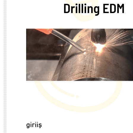
giriiş