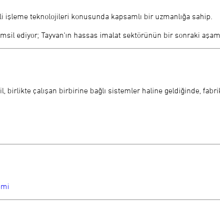
i işleme teknolojileri konusunda kapsamlı bir uzmanlığa sahip.
emsil ediyor; Tayvan'ın hassas imalat sektörünün bir sonraki aşamas
 birlikte çalışan birbirine bağlı sistemler haline geldiğinde, fabri
emi