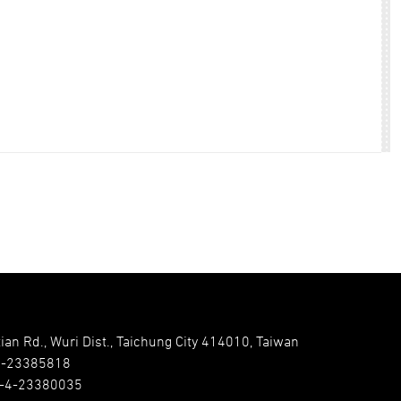
ian Rd., Wuri Dist., Taichung City 414010, Taiwan
4-23385818
-4-23380035