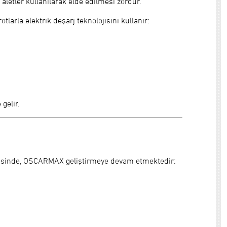
 aletler kullanılarak elde edilmesi zordur.
larla elektrik deşarj teknolojisini kullanır:
gelir.
esinde, OSCARMAX geliştirmeye devam etmektedir: