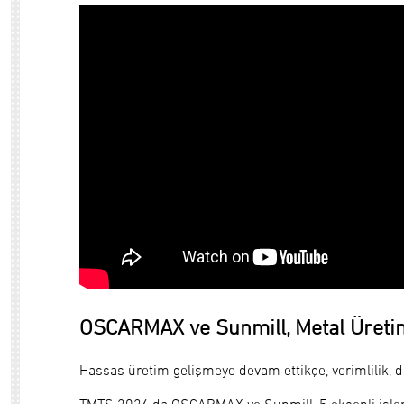
OSCARMAX ve Sunmill, Metal Üretim 
Hassas üretim gelişmeye devam ettikçe, verimlilik, d
TMTS 2026'da OSCARMAX ve Sunmill, 5 eksenli işleme, 