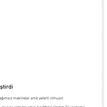
ştirdi
ağımsız makineler artık yeterli olmuyor.
ş akışına entegre eden bir "Metal Üretim Ekosistemi"