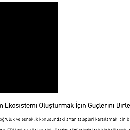
Ekosistemi Oluşturmak İçin Güçlerini Birle
oğruluk ve esneklik konusundaki artan talepleri karşılamak için b
EDM teknolojisi ve akıllı üretim çözümlerini tek bir bağlantılı i