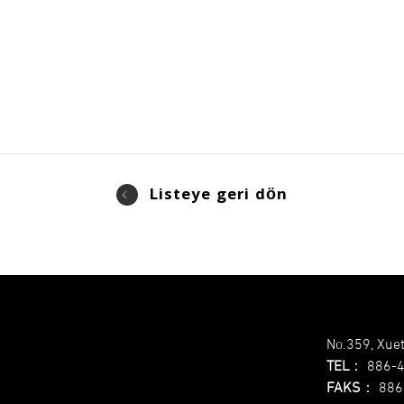
Listeye geri dön
No.359, Xuet
TEL
：
886-
FAKS
：
886