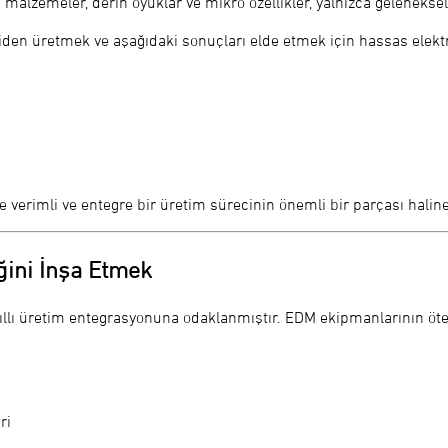
 malzemeler, derin oyuklar ve mikro özellikler, yalnızca geleneksel
iden üretmek ve aşağıdaki sonuçları elde etmek için hassas elektrot
e verimli ve entegre bir üretim sürecinin önemli bir parçası haline 
ğini İnşa Etmek
ı üretim entegrasyonuna odaklanmıştır. EDM ekipmanlarının öt
ri