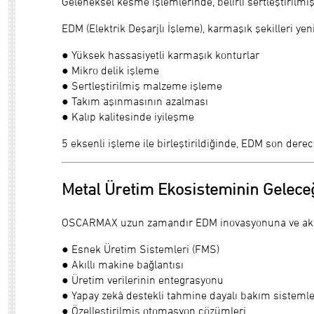
Geleneksel kesme işlemlerinde, belirli sertleştirilmiş
EDM (Elektrik Deşarjlı İşleme), karmaşık şekilleri yen
● Yüksek hassasiyetli karmaşık konturlar
● Mikro delik işleme
● Sertleştirilmiş malzeme işleme
● Takım aşınmasının azalması
● Kalıp kalitesinde iyileşme
5 eksenli işleme ile birleştirildiğinde, EDM son derec
Metal Üretim Ekosisteminin Gelece
OSCARMAX uzun zamandır EDM inovasyonuna ve akıll
● Esnek Üretim Sistemleri (FMS)
● Akıllı makine bağlantısı
● Üretim verilerinin entegrasyonu
● Yapay zekâ destekli tahmine dayalı bakım sistemle
● Özelleştirilmiş otomasyon çözümleri