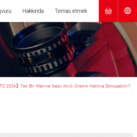
şvuru
Hakkında
Temas etmek
 2026】Tek Bir Makine Nasıl Akıllı Üretim Hattına Dönüşebilir?