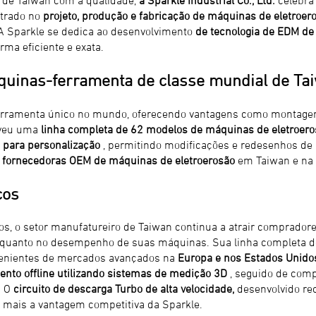
ntrado no
projeto, produção e fabricação de máquinas de eletroer
A Sparkle se dedica ao desenvolvimento
de tecnologia de EDM de 
rma eficiente e exata.
quinas-ferramenta de classe mundial de Ta
ferramenta único no mundo, oferecendo vantagens como montagem
lveu uma
linha completa de 62 modelos de máquinas de eletroero
e para personalização
, permitindo modificações e redesenhos de 
s
fornecedoras OEM de máquinas de eletroerosão
em Taiwan e na 
cos
os, o setor manufatureiro de Taiwan continua a atrair comprador
ia quanto no desempenho de suas máquinas. Sua linha completa d
enientes de mercados avançados na
Europa e nos Estados Unido
ento offline utilizando sistemas de medição 3D
, seguido de comp
. O
circuito de descarga Turbo de alta velocidade,
desenvolvido re
mais a vantagem competitiva da Sparkle.