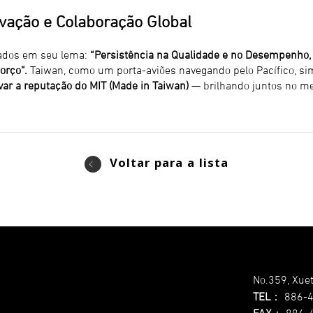
vação e Colaboração Global
izados em seu lema:
“Persistência na Qualidade e no Desempenho, 
orço”.
Taiwan, como um porta-aviões navegando pelo Pacífico, simb
var a reputação do MIT (Made in Taiwan)
— brilhando juntos no me
Voltar para a lista
No.359, Xuet
TEL
：
886-
FAX
：
886-