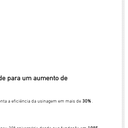
ade para um aumento de
ta a eficiência da usinagem em mais de
30%
.
 seu 30º aniversário desde sua fundação em
1985.