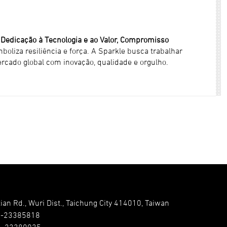
Dedicação à Tecnologia e ao Valor, Compromisso
oliza resiliência e força. A Sparkle busca trabalhar
rcado global com inovação, qualidade e orgulho.
ian Rd., Wuri Dist., Taichung City 414010, Taiwan
4-23385818
4-23380035