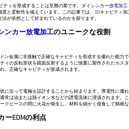
ャビティを形成することは至難の業です。
ダイシンカー放電加工
度と柔軟性を備えています。この記事では、3Dキャビティ加
方法が依然として好まれているのかを探ります。
シンカー放電加工
のユニークな役割
ードン金属に非接触で正確なキャビティを形成する優れた能力
ティの反転形状を鏡面反射するように慎重に製作されたカスタ
れ、正確なキャビティが形成されます。
状に沿って電極を設計することから始まります。導電性に優れ
通常は油または脱イオン水などの誘電流体に浸漬されます。こ
ークピースの間に火花が発生し、材料を細かく侵食して精緻な
カーEDMの利点