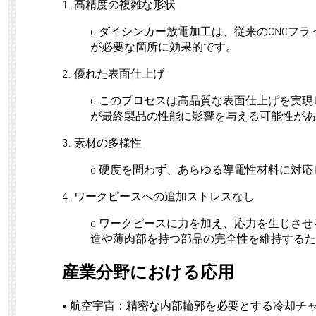
1. 高精度の複雑な形状
o ダイシンカー放電加工は、従来のCNC
が必要な箇所に効果的です。
2. 優れた表面仕上げ
o このプロセスは高品質な表面仕上げを実
が最終製品の性能に影響を与える可能性があ
3. 素材の多様性
o 硬度を問わず、あらゆる導電性材料に対
4. ワークピースへの追加ストレスなし
o ワークピースに力を加え、応力を生じさ
造や薄肉部を持つ部品の完全性を維持するた
産業分野における応用
• 航空宇宙：精密な内部輪郭を必要とする冷却チ