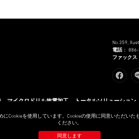
No.359, Xuet
電話
：
886
ファックス
M
マイクロドリル放電加工
トータルソリューション
Cookieを使用しています。Cookieの使用に同意いただい
gned
by Lets Media
EZB2B
ください。
同意します