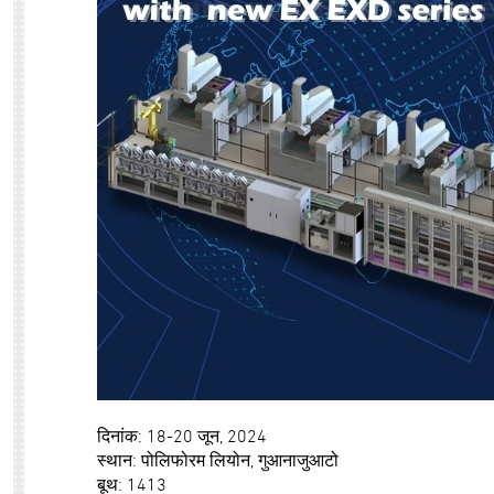
दिनांक: 18-20 जून, 2024
स्थान: पोलिफोरम लियोन, गुआनाजुआटो
बूथ: 1413