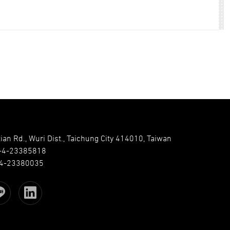
ian Rd., Wuri Dist., Taichung City 414010, Taiwan
-4-23385818
4-23380035