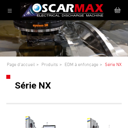
Page d'accueil
Produits
EDM à enfonçage
Série NX
Série NX