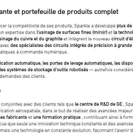
te et portefeuille de produits complet
cer la compétitivité de ses produits, Sparkle a développé
plus de
son expertise dans
l'usinage de surfaces fines (miroir)
et
la techno
usinage du cuivre et du graphite
et intègrent le nouveau
circuit d'
 avec
des spécialistes des circuits intégrés de précision à grand
matiques à commande numérique.
ication automatique, les portes de levage automatiques, les dispo
les systèmes de stockage d'outils robotisés
— autrefois considé
 demandes des clients.
e
onjointes avec des clients tels que
le centre de R&D de GE
, Spa
cation aérospatiale, dans le but de réaliser des avancées majeur
les fabricants
et
une formation pratique
, contribuant ainsi à for
aincue que seule une innovation technique constante et des avancé
mais une technologie en constante évolution, façonnant l'avenir de