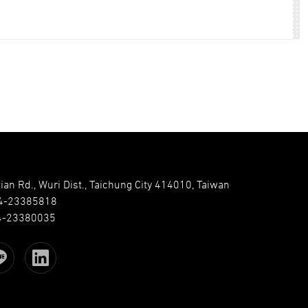
ian Rd., Wuri Dist., Taichung City 414010, Taiwan
4-23385818
4-23380035