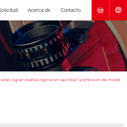
Solicitud
Acerca de
Contacto
letas logran diseños ligeros sin sacrificar la precisión del molde.