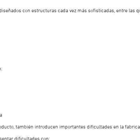
iseñados con estructuras cada vez más sofisticadas, entre las q
n:
ca
oducto, también introducen importantes dificultades en la fabric
sentar dificultades con: