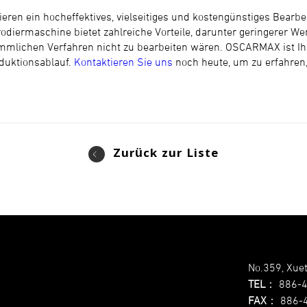
ren ein hocheffektives, vielseitiges und kostengünstiges Bearbe
kerodiermaschine bietet zahlreiche Vorteile, darunter geringerer W
kömmlichen Verfahren nicht zu bearbeiten wären. OSCARMAX ist Ih
duktionsablauf.
Kontaktieren Sie uns
noch heute, um zu erfahren,
Zurück zur Liste
No.359, Xuet
TEL
：
886-
FAX
：
886-