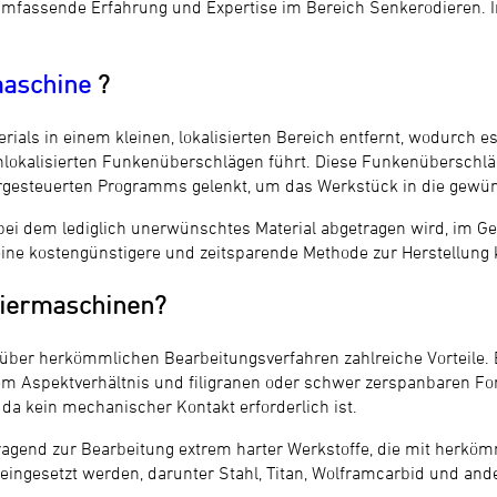
assende Erfahrung und Expertise im Bereich Senkerodieren. In 
aschine
?
ials in einem kleinen, lokalisierten Bereich entfernt, wodurch e
hlokalisierten Funkenüberschlägen führt. Diese Funkenüberschl
gesteuerten Programms gelenkt, um das Werkstück in die gewün
 bei dem lediglich unerwünschtes Material abgetragen wird, im G
ine kostengünstigere und zeitsparende Methode zur Herstellung 
diermaschinen?
über herkömmlichen Bearbeitungsverfahren zahlreiche Vorteile. 
em Aspektverhältnis und filigranen oder schwer zerspanbaren For
da kein mechanischer Kontakt erforderlich ist.
ragend zur Bearbeitung extrem harter Werkstoffe, die mit herkö
eingesetzt werden, darunter Stahl, Titan, Wolframcarbid und ander