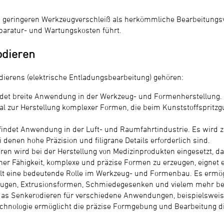
 geringeren Werkzeugverschleiß als herkömmliche Bearbeitungsv
eparatur- und Wartungskosten führt.
odieren
erens (elektrische Entladungsbearbeitung) gehören:
et breite Anwendung in der Werkzeug- und Formenherstellung. Es
eal zur Herstellung komplexer Formen, die beim Kunststoffspritz
findet Anwendung in der Luft- und Raumfahrtindustrie. Es wird z
denen hohe Präzision und filigrane Details erforderlich sind.
ren wird bei der Herstellung von Medizinprodukten eingesetzt, d
er Fähigkeit, komplexe und präzise Formen zu erzeugen, eignet es 
t eine bedeutende Rolle im Werkzeug- und Formenbau. Es ermög
zeugen, Extrusionsformen, Schmiedegesenken und vielem mehr be
 das Senkerodieren für verschiedene Anwendungen, beispielsweise
hnologie ermöglicht die präzise Formgebung und Bearbeitung die