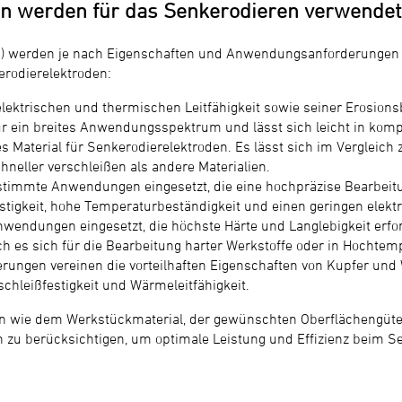
en werden für das Senkerodieren verwendet
g) werden je nach Eigenschaften und Anwendungsanforderungen v
erodierelektroden:
elektrischen und thermischen Leitfähigkeit sowie seiner Erosion
 für ein breites Anwendungsspektrum und lässt sich leicht in kom
 Material für Senkerodierelektroden. Es lässt sich im Vergleich z
chneller verschleißen als andere Materialien.
stimmte Anwendungen eingesetzt, die eine hochpräzise Bearbeitu
estigkeit, hohe Temperaturbeständigkeit und einen geringen elekt
nwendungen eingesetzt, die höchste Härte und Langlebigkeit erf
ch es sich für die Bearbeitung harter Werkstoffe oder in Hocht
ungen vereinen die vorteilhaften Eigenschaften von Kupfer und 
schleißfestigkeit und Wärmeleitfähigkeit.
ren wie dem Werkstückmaterial, der gewünschten Oberflächengüt
en zu berücksichtigen, um optimale Leistung und Effizienz beim S